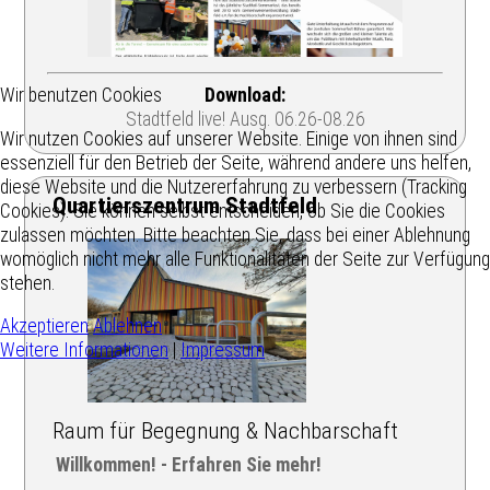
Wir benutzen Cookies
Download:
Stadtfeld live! Ausg. 06.26-08.26
Wir nutzen Cookies auf unserer Website. Einige von ihnen sind
essenziell für den Betrieb der Seite, während andere uns helfen,
diese Website und die Nutzererfahrung zu verbessern (Tracking
Quartierszentrum Stadtfeld
Cookies). Sie können selbst entscheiden, ob Sie die Cookies
zulassen möchten. Bitte beachten Sie, dass bei einer Ablehnung
womöglich nicht mehr alle Funktionalitäten der Seite zur Verfügung
stehen.
Akzeptieren
Ablehnen
Weitere Informationen
|
Impressum
Raum für Begegnung & Nachbarschaft
Willkommen! - Erfahren Sie mehr!